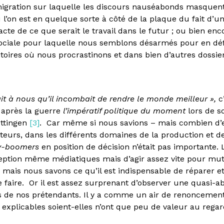
igration sur laquelle les discours nauséabonds masquent 
l’on est en quelque sorte à côté de la plaque du fait d’u
cte de ce que serait le travail dans le futur ; ou bien enco
ociale pour laquelle nous semblons désarmés pour en défi
itoires où nous procrastinons et dans bien d’autres dossie
ait à nous qu’il incombait de rendre le monde meilleur »,
c
 après la guerre
l’impératif politique du moment
lors de s
öttingen
[3]
. Car même si nous savions – mais combien d’e
eurs, dans les différents domaines de la production et de 
y-boomers
en position de décision n’était pas importante. 
xception même médiatiques mais d’agir assez vite pour m
mais nous savons ce qu’il est indispensable de réparer et
 le faire. Or il est assez surprenant d’observer une quasi-
s de nos prétendants. Il y a comme un air de renoncement
 explicables soient-elles n’ont que peu de valeur au rega