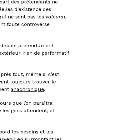
upart des prétendants ne
éelles d’existence des
qui ne sont pas les
valeurs
),
ent toute controverse
x débats prétendument
xtérieur, rien de performatif
après tout, même si c’est
vent toujours trouver le
ement
anachronique
.
ours que l’on paraîtra
 les gens attendent, et
ord les besoins et les
parvenir en surmontant les