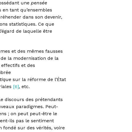
 possédant une
pensée
s en tant qu’ensembles
ppréhender dans son devenir,
ions statistiques. Ce que
’égard de laquelle être
blèmes et des mêmes fausses
 de la modernisation de la
effectifs et des
ibrée
itique
sur la réforme de l’État
oriales
[6]
, etc.
le discours des prétendants
uveaux paradigmes. Peut-
ens ; on peut peut-être le
ent-ils pas le sentiment
 fondé sur des vérités, voire