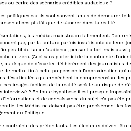
s ou écrire des scénarios crédibles audacieux ?
es politiques car ils sont souvent tenus de demeurer telle 
ésentations plutôt que de s’ancrer dans la réalité.
sentations, les médias mainstream l’alimentent. Déformés 
onomique, par la culture parfois insuffisante de leurs jo
l’impératif du taux d’audience, pensant à tort mais aussi p
oche de zéro. (Ceci sans parler ici de la contrainte d’orie
e, au risque de d’écarter délibérément des journalistes 
le de mettre fin à cette propension à l’approximation qui 
ons désarticulées qui empêchent la compréhension des pro
s images factices de la réalité sociale au risque de n’êt
s interviewé ? En toute hypothèse il est presque impossi
 d’informations et de connaissance du sujet n’a pas été p
mocratie, les Médias ne doivent pas être précisément les f
rgement du Politique.
tre contrainte des prétendants. Les électeurs doivent être 