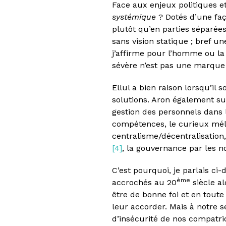
Face aux enjeux politiques e
systémique
? Dotés d’une fa
plutôt qu’en parties séparée
sans vision statique ; bref u
j’affirme pour l’homme ou la
sévère n’est pas une marque 
Ellul a bien raison lorsqu’i
solutions. Aron également sur
gestion des personnels dans l
compétences, le curieux méli
centralisme/décentralisation
[4]
, la gouvernance par les
C’est pourquoi, je parlais ci-
ème
accrochés au 20
siècle al
être de bonne foi et en toute 
leur accorder. Mais à notre 
d’insécurité de nos compatri