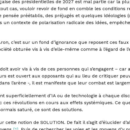
aise des présidentielles de 2027 est mal partie car la pl
out cas, vouloir revoir de fond en comble les conditions r
pensée préétablis, des préjugés et quelques idéologies (
ns un contexte de polarisation radicale des idées, empêch
on, c’est sur un fond d’ignorance que reposent ces fau
iété obturée vis à vis d’elle-même comme à l’égard de l’e
 doit avoir vis à vis de ces personnes qui s’engagent – car 
eurs est ouvert aux opposants qui au lieu de critiquer peu
dans l’arène -, il est manifeste que leur combat est larg
ant superficiellement d’IA ou de technologie à chaque disc
c ces révolutions en cours aux effets systémiques. Ce que
ormais saturé, ce sont des solutions.
ette notion de SOLUTION. De fait il s’agit d’élucider d’ab
toyens
[1]
. Puis de rechercher les voies et les moyens d’y 