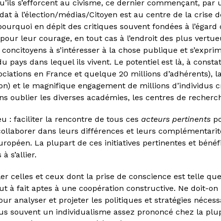
u’ils s’efforcent au civisme, ce dernier commençant, par 
dat à l’élection/médias/Citoyen est au centre de la crise
pourquoi en dépit des critiques souvent fondées à l’égard
ur leur courage, en tout cas à l’endroit des plus vertueux
oncitoyens à s’intéresser à la chose publique et s’exprime
du pays dans lequel ils vivent. Le potentiel est là, à const
sociations en France et quelque 20 millions d’adhérents), la
ion) et le magnifique engagement de millions d’individus c
ns oublier les diverses académies, les centres de recherche
 : faciliter la rencontre de tous ces
acteurs pertinents
po
collaborer dans leurs différences et leurs complémentarité
 européen. La plupart de ces initiatives pertinentes et béné
 s’allier.
bler celles et ceux dont la prise de conscience est telle que
tout à fait aptes à une coopération constructive. Ne doit-o
our analyser et projeter les politiques et stratégies nécess
plus souvent un individualisme assez prononcé chez la pl