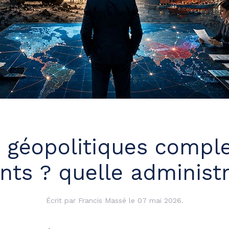
 géopolitiques comple
ants ? quelle administr
Écrit par
Francis Massé
le
07 mai 2026
.