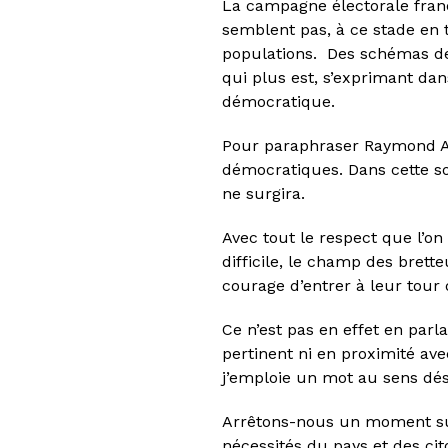
La campagne électorale franç
semblent pas, à ce stade en t
populations. Des schémas de 
qui plus est, s’exprimant da
démocratique.
Pour paraphraser Raymond Ar
démocratiques. Dans cette soc
ne surgira.
Avec tout le respect que l’on
difficile, le champ des brett
courage d’entrer à leur tour 
Ce n’est pas en effet en parl
pertinent ni en proximité ave
j’emploie un mot au sens dés
Arrêtons-nous un moment sur c
nécessités du pays et des ci