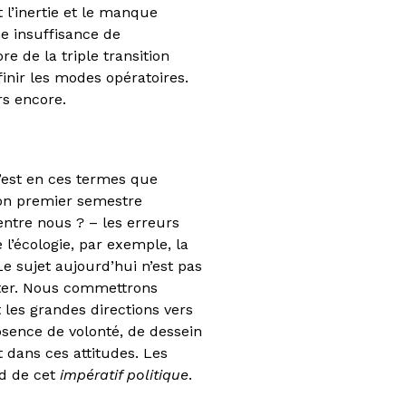
l’inertie et le manque
ne insuffisance de
re de la triple transition
nir les modes opératoires.
rs encore.
’est en ces termes que
on premier semestre
ntre nous ? – les erreurs
l’écologie, par exemple, la
Le sujet aujourd’hui n’est pas
uter. Nous commettrons
 les grandes directions vers
absence de volonté, de dessein
 dans ces attitudes. Les
rd de cet
impératif politique
.