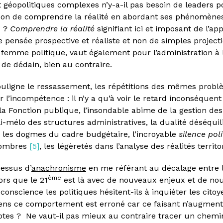
t géopolitiques complexes n’y-a-il pas besoin de leaders
çon de comprendre la réalité en abordant ses phénomène
s ?
Comprendre la réalité
signifiant ici et imposant de l’a
ne pensée prospective et réaliste et non de simples project
 femme politique, vaut également pour l’administration à l
de dédain, bien au contraire.
l souligne le ressassement, les répétitions des mêmes pro
 l’incompétence : il n’y a qu’à voir le retard inconséquent
a Fonction publique, l’insondable abime de la gestion des 
-mélo des structures administratives, la dualité déséquil
, les dogmes du cadre budgétaire, l’incroyable
silence pol
 nombres
[5]
, les légèretés dans l’analyse des réalités territ
dessus d’
anachronisme
en me référant au décalage entre 
ème
ors que le 21
est là avec de nouveaux enjeux et de no
conscience les politiques hésitent-ils à inquiéter les citoy
sens ce comportement est erroné car ce faisant n’augment
otes ? Ne vaut-il pas mieux au contraire tracer un chemin