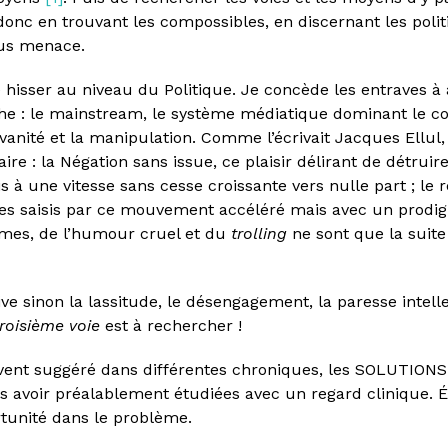
 donc en trouvant les compossibles, en discernant les pol
ous menace.
 se hisser au niveau du Politique. Je concède les entraves à 
he : le mainstream, le système médiatique dominant le c
 la vanité et la manipulation. Comme l’écrivait Jacques Ellu
aire : la Négation sans issue, ce plaisir délirant de détrui
s à une vitesse sans cesse croissante vers nulle part ; le
es saisis par ce mouvement accéléré mais avec un prod
mes, de l’humour cruel et du
trolling
ne sont que la suit
ive sinon la lassitude, le désengagement, la paresse intelle
troisième voie
est à rechercher !
ouvent suggéré dans différentes chroniques, les SOLUTIONS 
avoir préalablement étudiées avec un regard clinique. 
rtunité dans le problème.