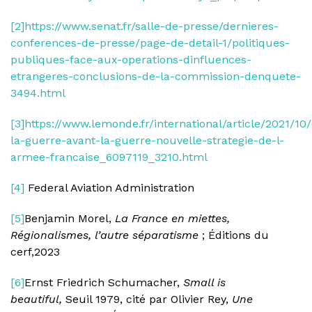
[2]
https://www.senat.fr/salle-de-presse/dernieres-
conferences-de-presse/page-de-detail-1/politiques-
publiques-face-aux-operations-dinfluences-
etrangeres-conclusions-de-la-commission-denquete-
3494.html
[3]
https://www.lemonde.fr/international/article/2021/10
la-guerre-avant-la-guerre-nouvelle-strategie-de-l-
armee-francaise_6097119_3210.html
[4]
Federal Aviation Administration
[5]
Benjamin Morel,
La France en miettes,
Régionalismes, l’autre séparatisme
; Éditions du
cerf,2023
[6]
Ernst Friedrich Schumacher,
Small is
beautiful,
Seuil 1979, cité par Olivier Rey,
Une