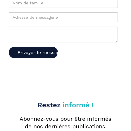
Nom
de
famille
Adresse
de
messagerie
Votre
message
Restez
informé !
Abonnez-vous pour être informés
de nos dernières publications.