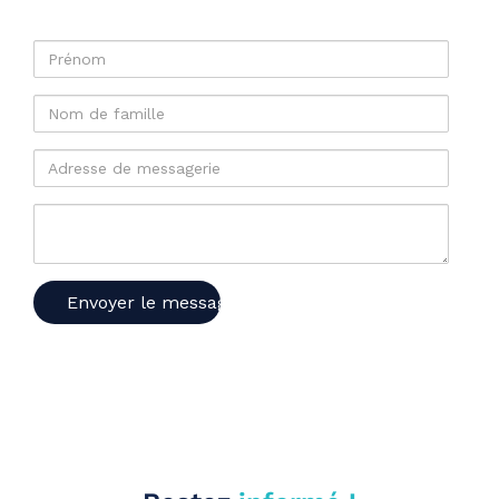
Prénom
Nom
de
famille
Adresse
de
messagerie
Votre
message